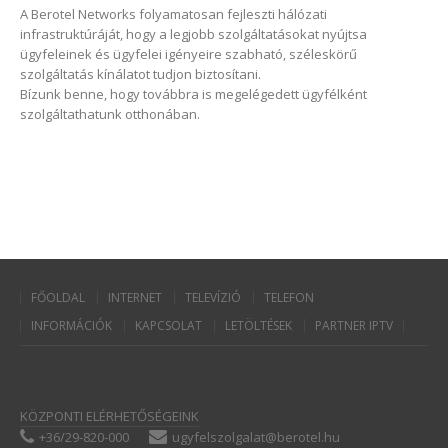
A Berotel Networks folyamatosan fejleszti hálózati
infrastruktúráját, hogy a legjobb szolgáltatásokat nyújtsa
ügyfeleinek és ügyfelei igényeire szabható, széleskörű
szolgáltatás kínálatot tudjon biztosítani.
Bízunk benne, hogy továbbra is megelégedett ügyfélként
szolgáltathatunk otthonában.
FŐOLDAL
INTERNET
TELEVÍZIÓ
TELEFON
INFORMÁCIÓK
KAPCSOLAT
LETÖLTÉSEK
PARTNER IPTV
KÖZPONTI ELÉRHETŐSÉGEINK
+36/29-820-000
ugyfelszolgalat@berotel.hu