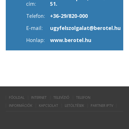
cím:
51.
Telefon:
+36-29/820-000
E-mail:
ugyfelszolgalat@berotel.hu
Honlap:
www.berotel.hu
FŐOLDAL
INTERNET
TELEVÍZIÓ
TELEFON
INFORMÁCIÓK
KAPCSOLAT
LETÖLTÉSEK
PARTNER IPTV